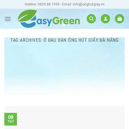
Skip
Hotline: 0829 88 1999 - Email: info@onghutgiay.vn
to
content
TAG ARCHIVES:
Ở ĐÂU BÁN ỐNG HÚT GIẤY ĐÀ NẴNG
08
Th7