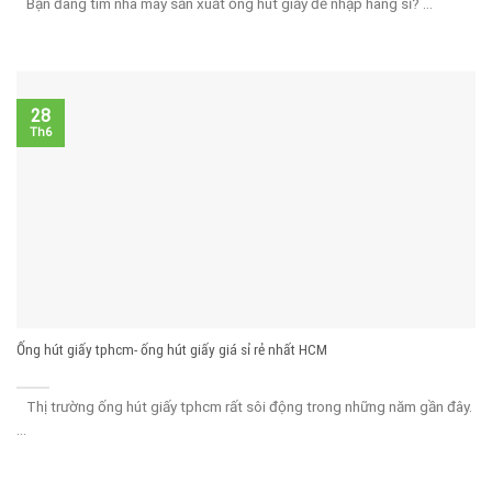
Bạn đang tìm nhà máy sản xuất ống hút giấy để nhập hàng sỉ? ...
28
Th6
Ống hút giấy tphcm- ống hút giấy giá sỉ rẻ nhất HCM
Thị trường ống hút giấy tphcm rất sôi động trong những năm gần đây.
...