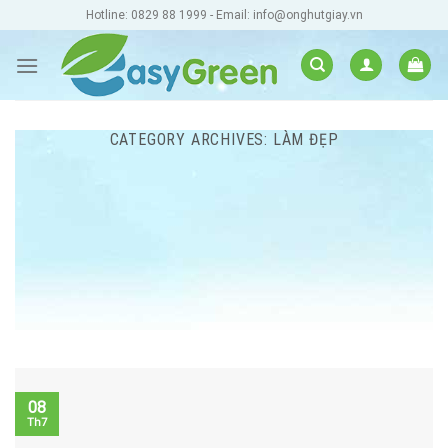
Skip
Hotline: 0829 88 1999 - Email: info@onghutgiay.vn
to
content
CATEGORY ARCHIVES:
LÀM ĐẸP
08
Th7